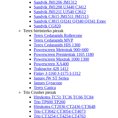
Sandvik JM1206 JM1312
Sandvik JM1208 UJ440 CJ412
Sandvik JM1211 UJ540 CJ612
Sandvik CJ615 JM1511 JM1513
Sandvik CJ815 QJ241 QJ340 QJ341 Extec
Sandvik CG820
Terex birrintzeko piezak
Terex Cedarapids Rollercone
Terex Cedarapids MVP
Terex Cedarapids HIS 1300
Powerscreen Metrotrak 900×600
Powerscreen Premiertrak 1165 1180
Powerscreen Maxtrak 1000 1300
Powerscreen XA400
Trakpactor 428 1412
Finlay J-1160 J-1175 I-1312
Jaques JW ST Seriea
Jaques Gyracone
Terex Canica
Trio Crusher piezak
Hirukotea TC51 TC36 TC66 TC84
Trio TP600 TP260
Hirukotea CT2036 CT2436 CT3648
Trio CT3042 CT3054 CT4073
Trio CT3254 CT4254 CT4763