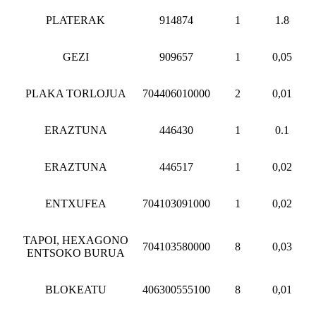
PLATERAK
914874
1
1.8
GEZI
909657
1
0,05
PLAKA TORLOJUA
704406010000
2
0,01
ERAZTUNA
446430
1
0.1
ERAZTUNA
446517
1
0,02
ENTXUFEA
704103091000
1
0,02
TAPOI, HEXAGONO
704103580000
8
0,03
ENTSOKO BURUA
BLOKEATU
406300555100
8
0,01