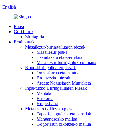
English
Etxea
Guri buruz
Ziurtagiria
Produktuak
Masailezur-birringailuaren piezak
Masailezur-plaka
Txandakatu eta eserlekua
Masailezur-birringailuko pitmana
Kono-birringailuaren piezak
Ontzi-forrua eta mantua
Brontzezko piezak
Ardatz Nagusiaren Muntaketa
Inpaktuzko Birringailuaren Piezak
Mantala
Errotorea
Kolpe-barra
Metalezko txikitzeko piezak
Tapoak, ingudeak eta parrillak
Manganesozko mailua
Gogortasun bikoitzeko mailua