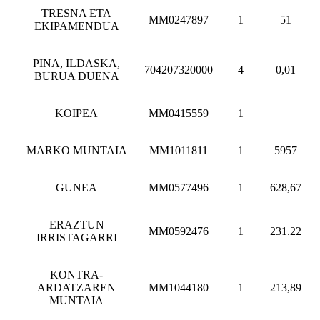
TRESNA ETA
MM0247897
1
51
EKIPAMENDUA
PINA, ILDASKA,
704207320000
4
0,01
BURUA DUENA
KOIPEA
MM0415559
1
MARKO MUNTAIA
MM1011811
1
5957
GUNEA
MM0577496
1
628,67
ERAZTUN
MM0592476
1
231.22
IRRISTAGARRI
KONTRA-
ARDATZAREN
MM1044180
1
213,89
MUNTAIA