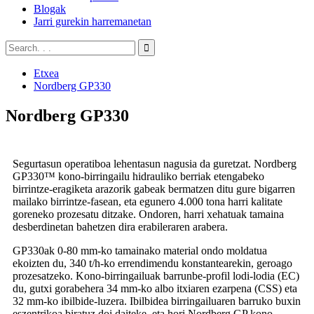
Blogak
Jarri gurekin harremanetan
Etxea
Nordberg GP330
Nordberg GP330
Segurtasun operatiboa lehentasun nagusia da guretzat. Nordberg
GP330™ kono-birringailu hidrauliko berriak etengabeko
birrintze-eragiketa arazorik gabeak bermatzen ditu gure bigarren
mailako birrintze-fasean, eta egunero 4.000 tona harri kalitate
goreneko prozesatu ditzake. Ondoren, harri xehatuak tamaina
desberdinetan bahetzen dira erabileraren arabera.
GP330ak 0-80 mm-ko tamainako material ondo moldatua
ekoizten du, 340 t/h-ko errendimendu konstantearekin, geroago
prozesatzeko. Kono-birringailuak barrunbe-profil lodi-lodia (EC)
du, gutxi gorabehera 34 mm-ko albo itxiaren ezarpena (CSS) eta
32 mm-ko ibilbide-luzera. Ibilbidea birringailuaren barruko buxin
eszentrikoa biratuz doi daiteke, eta hori Nordberg GP kono-