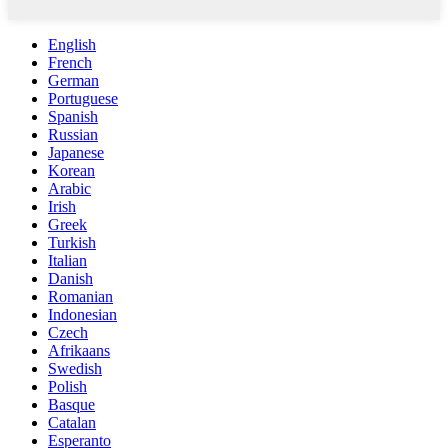
English
French
German
Portuguese
Spanish
Russian
Japanese
Korean
Arabic
Irish
Greek
Turkish
Italian
Danish
Romanian
Indonesian
Czech
Afrikaans
Swedish
Polish
Basque
Catalan
Esperanto