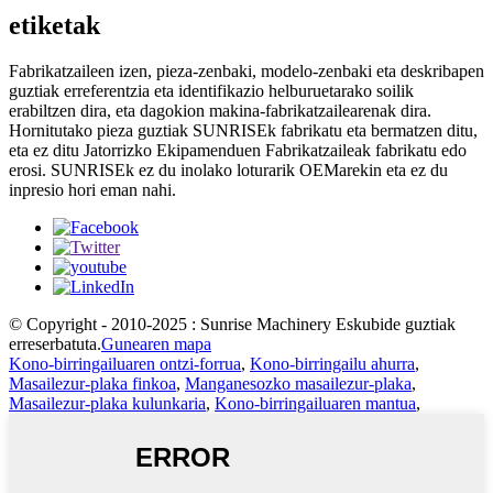
etiketak
Fabrikatzaileen izen, pieza-zenbaki, modelo-zenbaki eta deskribapen
guztiak erreferentzia eta identifikazio helburuetarako soilik
erabiltzen dira, eta dagokion makina-fabrikatzailearenak dira.
Hornitutako pieza guztiak SUNRISEk fabrikatu eta bermatzen ditu,
eta ez ditu Jatorrizko Ekipamenduen Fabrikatzaileak fabrikatu edo
erosi. SUNRISEk ez du inolako loturarik OEMarekin eta ez du
inpresio hori eman nahi.
© Copyright - 2010-2025 : Sunrise Machinery Eskubide guztiak
erreserbatuta.
Gunearen mapa
Kono-birringailuaren ontzi-forrua
,
Kono-birringailu ahurra
,
Masailezur-plaka finkoa
,
Manganesozko masailezur-plaka
,
Masailezur-plaka kulunkaria
,
Kono-birringailuaren mantua
,