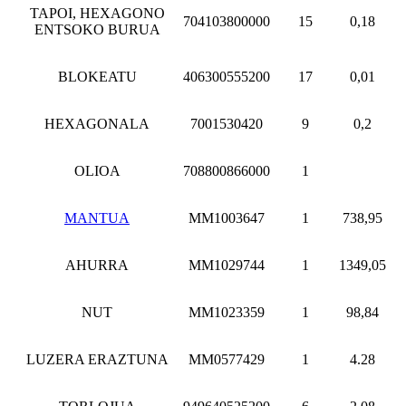
TAPOI, HEXAGONO
704103800000
15
0,18
ENTSOKO BURUA
BLOKEATU
406300555200
17
0,01
HEXAGONALA
7001530420
9
0,2
OLIOA
708800866000
1
MANTUA
MM1003647
1
738,95
AHURRA
MM1029744
1
1349,05
NUT
MM1023359
1
98,84
LUZERA ERAZTUNA
MM0577429
1
4.28