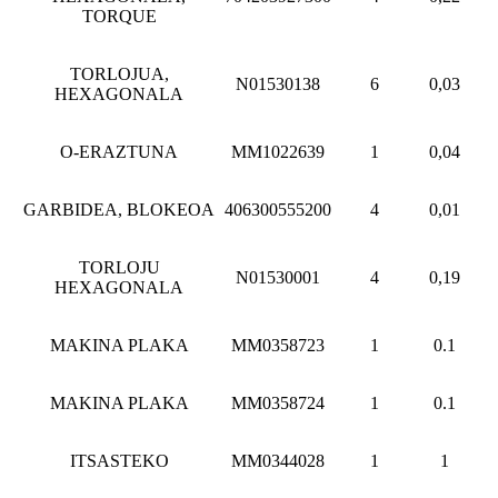
TORQUE
TORLOJUA,
N01530138
6
0,03
HEXAGONALA
O-ERAZTUNA
MM1022639
1
0,04
GARBIDEA, BLOKEOA
406300555200
4
0,01
TORLOJU
N01530001
4
0,19
HEXAGONALA
MAKINA PLAKA
MM0358723
1
0.1
MAKINA PLAKA
MM0358724
1
0.1
ITSASTEKO
MM0344028
1
1