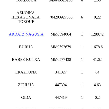
TORLOJUA
949640525200
6
2.08
AZKOINA,
HEXAGONALA,
704203927330
6
0,22
TORQUE
ARDATZ NAGUSIA
MM0594064
1
1288,42
BURUA
MM0592679
1
1678.6
BABES-KUTXA
MM0577438
1
41,62
ERAZTUNA
341327
1
64
ZIGILUA
447394
1
4.63
GIDA
447419
1
0,2