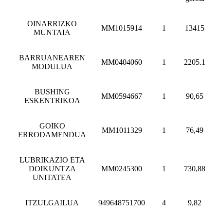
OINARRIZKO
MM1015914
1
13415
MUNTAIA
BARRUANEAREN
MM0404060
1
2205.1
MODULUA
BUSHING
MM0594667
1
90,65
ESKENTRIKOA
GOIKO
MM1011329
1
76,49
ERRODAMENDUA
LUBRIKAZIO ETA
DOIKUNTZA
MM0245300
1
730,88
UNITATEA
ITZULGAILUA
949648751700
4
9,82