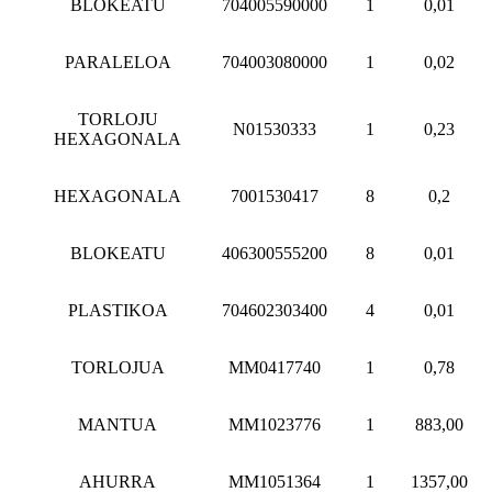
BLOKEATU
704005590000
1
0,01
PARALELOA
704003080000
1
0,02
TORLOJU
N01530333
1
0,23
HEXAGONALA
HEXAGONALA
7001530417
8
0,2
BLOKEATU
406300555200
8
0,01
PLASTIKOA
704602303400
4
0,01
TORLOJUA
MM0417740
1
0,78
MANTUA
MM1023776
1
883,00
AHURRA
MM1051364
1
1357,00