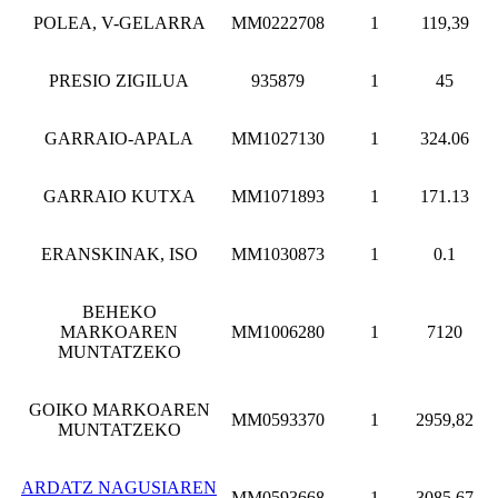
POLEA, V-GELARRA
MM0222708
1
119,39
PRESIO ZIGILUA
935879
1
45
GARRAIO-APALA
MM1027130
1
324.06
GARRAIO KUTXA
MM1071893
1
171.13
ERANSKINAK, ISO
MM1030873
1
0.1
BEHEKO
MARKOAREN
MM1006280
1
7120
MUNTATZEKO
GOIKO MARKOAREN
MM0593370
1
2959,82
MUNTATZEKO
ARDATZ NAGUSIAREN
MM0593668
1
3085,67