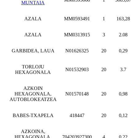
MUNTAIA
AZALA
MM0593491
1
163,28
AZALA
MM0313915
3
2.08
GARBIDEA, LAUA
N01626325
20
0,29
TORLOJU
N01532903
20
3.7
HEXAGONALA
AZKOIN
HEXAGONALA,
N01570148
20
0,98
AUTOBLOKEATZEA
BABES-TXAPELA
418447
20
0,12
AZKOINA,
HEXAGONALA,
704203927300
4
0,22