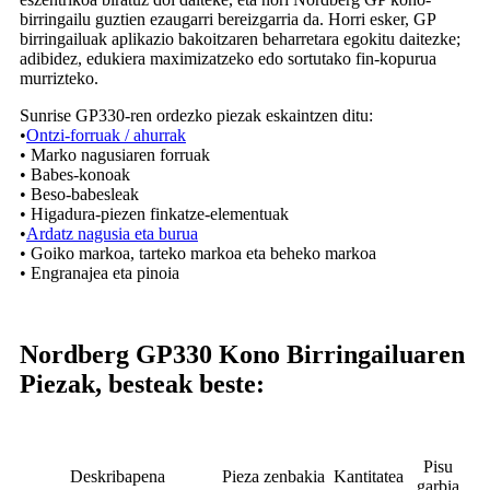
birringailu guztien ezaugarri bereizgarria da. Horri esker, GP
birringailuak aplikazio bakoitzaren beharretara egokitu daitezke;
adibidez, edukiera maximizatzeko edo sortutako fin-kopurua
murrizteko.
Sunrise GP330-ren ordezko piezak eskaintzen ditu:
•
Ontzi-forruak / ahurrak
• Marko nagusiaren forruak
• Babes-konoak
• Beso-babesleak
• Higadura-piezen finkatze-elementuak
•
Ardatz nagusia eta burua
• Goiko markoa, tarteko markoa eta beheko markoa
• Engranajea eta pinoia
Nordberg GP330 Kono Birringailuaren
Piezak, besteak beste:
Pisu
Deskribapena
Pieza zenbakia
Kantitatea
garbia