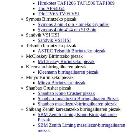
Hirukotea TAF1206 TAF1506 TAF1809
Trio APS4054
Trio TV65 TV95 VSI
Symons Birrintzeko piezak
Symons 2 oin 3 oin 7 oineko Gyradisc
Symons 4 oin 41/4 oin 51/2 oin
Sandvik VSI HSI
Sandvik VSI HSI
Telsmith birrintzeko piezak
ASTEC Telsmith Birrintzeko piezak
McCloskey Birrintzeko piezak
McCloskey Birrintzeko piezak
Kleemann birringailuaren piezak
Kleemann birringailuaren piezak
Minyu Birrintzeko piezak
Minyu Birrintzeko piezak
Shanbao Crusher piezak
Shanbao Kono Crusher piezak
Shanbao Inpaktuzko Birringailuaren Piezak
Shanbao masailezur-birringailuaren piezak
Shibang Zenith kareztatzeko birringailuaren piezak
SBM Zenith Liming Kono Birringailuaren
Piezak
SBM Zenith Liming masailezur-birringailuaren
piezak