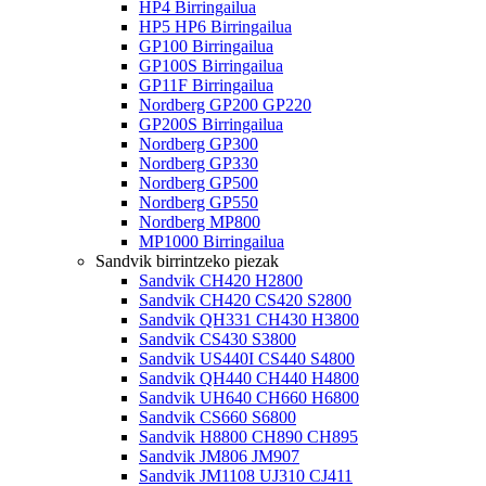
HP4 Birringailua
HP5 HP6 Birringailua
GP100 Birringailua
GP100S Birringailua
GP11F Birringailua
Nordberg GP200 GP220
GP200S Birringailua
Nordberg GP300
Nordberg GP330
Nordberg GP500
Nordberg GP550
Nordberg MP800
MP1000 Birringailua
Sandvik birrintzeko piezak
Sandvik CH420 H2800
Sandvik CH420 CS420 S2800
Sandvik QH331 CH430 H3800
Sandvik CS430 S3800
Sandvik US440I CS440 S4800
Sandvik QH440 CH440 H4800
Sandvik UH640 CH660 H6800
Sandvik CS660 S6800
Sandvik H8800 CH890 CH895
Sandvik JM806 JM907
Sandvik JM1108 UJ310 CJ411