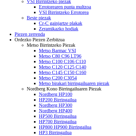
VSI Birrintzeko piezak
Errotorearen punta multzoa
VSI Birrintzeko Errotorea
Beste piezak
Cr-C gainjartze plakak
Zeramikazko hodiak
Piezen zerrenda
Ordezko Piezen Zerbitzua
Metso Birrintzeko Piezak
Metso Barmac VSI
Metso C80 C96 LT96
Metso C100 C106 C110
Metso C120 C125 C140
Metso C145 C150 C160
Metso C200 C3054
Metso birakari birringailuaren piezak
Nordberg Kono Birringailuaren Piezak
Nordberg HP100
HP200 Birringailua
Nordberg HP300
Nordberg HP400
HP500 Birringailua
HP700 Birringailua
HP800 HP900 Birringailua
HP3 Birringailua