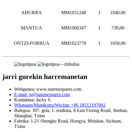
AHURRA
MM1051248
1
1040,00
MANTUA
MM1006347
1
739,00
ONTZI-FORRUA
MM1023778
1
1050,00
jarri gurekin harremanetan
Webgunea: www.sunrisespares.com
E-mail: js@sunrisespares.com
Kontaktua: Jacky S.
Whatsapp/Mugikorra/Wechat: +86 18512197002
Bulegoa: 397. gela, 1. eraikina, 8 East Fuxing Road, Jinshan,
Shanghai, Txina
Fabrika: 1-21 Shengke Road, Hongya, Meishan, Sichuan,
Txina