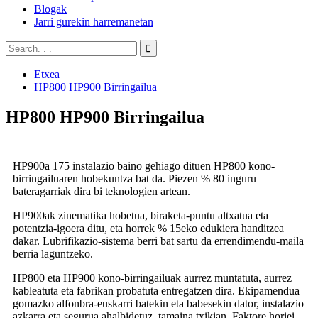
Blogak
Jarri gurekin harremanetan
Etxea
HP800 HP900 Birringailua
HP800 HP900 Birringailua
HP900a 175 instalazio baino gehiago dituen HP800 kono-
birringailuaren hobekuntza bat da. Piezen % 80 inguru
bateragarriak dira bi teknologien artean.
HP900ak zinematika hobetua, biraketa-puntu altxatua eta
potentzia-igoera ditu, eta horrek % 15eko edukiera handitzea
dakar. Lubrifikazio-sistema berri bat sartu da errendimendu-maila
berria laguntzeko.
HP800 eta HP900 kono-birringailuak aurrez muntatuta, aurrez
kableatuta eta fabrikan probatuta entregatzen dira. Ekipamendua
gomazko alfonbra-euskarri batekin eta babesekin dator, instalazio
azkarra eta segurua ahalbidetuz, tamaina txikian. Faktore horiei