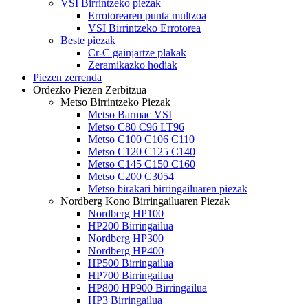
VSI Birrintzeko piezak
Errotorearen punta multzoa
VSI Birrintzeko Errotorea
Beste piezak
Cr-C gainjartze plakak
Zeramikazko hodiak
Piezen zerrenda
Ordezko Piezen Zerbitzua
Metso Birrintzeko Piezak
Metso Barmac VSI
Metso C80 C96 LT96
Metso C100 C106 C110
Metso C120 C125 C140
Metso C145 C150 C160
Metso C200 C3054
Metso birakari birringailuaren piezak
Nordberg Kono Birringailuaren Piezak
Nordberg HP100
HP200 Birringailua
Nordberg HP300
Nordberg HP400
HP500 Birringailua
HP700 Birringailua
HP800 HP900 Birringailua
HP3 Birringailua