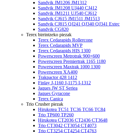
Sandvik JM1206 JM1312
Sandvik JM1208 UJ440 CJ412
Sandvik JM1211 UJ540 CJ612
Sandvik CJ615 JM1511 JM1513
Sandvik CJ815 QJ241 QJ340 QJ341 Extec
Sandvik CG820
Terex birrintzeko piezak
Terex Cedarapids Rollercone
Terex Cedarapids MVP
Terex Cedarapids HIS 1300
Powerscreen Metrotrak 900×600
Powerscreen Premiertrak 1165 1180
Powerscreen Maxtrak 1000 1300
Powerscreen XA400
Trakpactor 428 1412
Finlay J-1160 J-1175 I-1312
Jaques JW ST Seriea
Jaques Gyracone
Terex Canica
Trio Crusher piezak
Hirukotea TC51 TC36 TC66 TC84
Trio TP600 TP260
Hirukotea CT2036 CT2436 CT3648
Trio CT3042 CT3054 CT4073
Trio CT3254 CT4254 CT4763