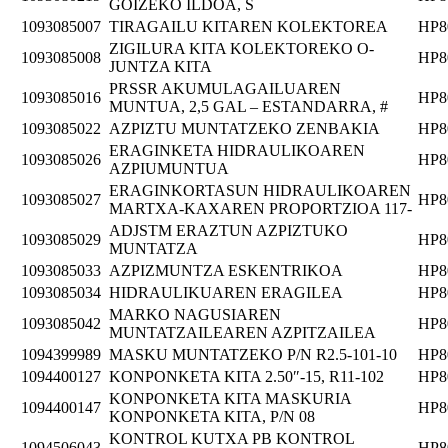
GOIZEKO ILDOA, S
1093085007
TIRAGAILU KITAREN KOLEKTOREA
HP8
ZIGILURA KITA KOLEKTOREKO O-
1093085008
HP8
JUNTZA KITA
PRSSR AKUMULAGAILUAREN
1093085016
HP8
MUNTUA, 2,5 GAL – ESTANDARRA, #
1093085022
AZPIZTU MUNTATZEKO ZENBAKIA
HP8
ERAGINKETA HIDRAULIKOAREN
1093085026
HP8
AZPIUMUNTUA
ERAGINKORTASUN HIDRAULIKOAREN
1093085027
HP8
MARTXA-KAXAREN PROPORTZIOA 117-
ADJSTM ERAZTUN AZPIZTUKO
1093085029
HP8
MUNTATZA
1093085033
AZPIZMUNTZA ESKENTRIKOA
HP8
1093085034
HIDRAULIKUAREN ERAGILEA
HP8
MARKO NAGUSIAREN
1093085042
HP8
MUNTATZAILEAREN AZPITZAILEA
1094399989
MASKU MUNTATZEKO P/N R2.5-101-10
HP8
1094400127
KONPONKETA KITA 2.50″-15, R11-102
HP8
KONPONKETA KITA MASKURIA
1094400147
HP8
KONPONKETA KITA, P/N 08
KONTROL KUTXA PB KONTROL
1094506043
HP8