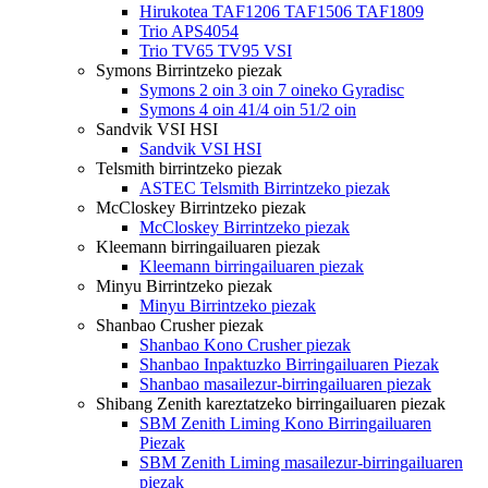
Hirukotea TAF1206 TAF1506 TAF1809
Trio APS4054
Trio TV65 TV95 VSI
Symons Birrintzeko piezak
Symons 2 oin 3 oin 7 oineko Gyradisc
Symons 4 oin 41/4 oin 51/2 oin
Sandvik VSI HSI
Sandvik VSI HSI
Telsmith birrintzeko piezak
ASTEC Telsmith Birrintzeko piezak
McCloskey Birrintzeko piezak
McCloskey Birrintzeko piezak
Kleemann birringailuaren piezak
Kleemann birringailuaren piezak
Minyu Birrintzeko piezak
Minyu Birrintzeko piezak
Shanbao Crusher piezak
Shanbao Kono Crusher piezak
Shanbao Inpaktuzko Birringailuaren Piezak
Shanbao masailezur-birringailuaren piezak
Shibang Zenith kareztatzeko birringailuaren piezak
SBM Zenith Liming Kono Birringailuaren
Piezak
SBM Zenith Liming masailezur-birringailuaren
piezak