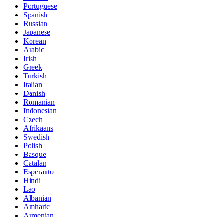
Portuguese
Spanish
Russian
Japanese
Korean
Arabic
Irish
Greek
Turkish
Italian
Danish
Romanian
Indonesian
Czech
Afrikaans
Swedish
Polish
Basque
Catalan
Esperanto
Hindi
Lao
Albanian
Amharic
Armenian