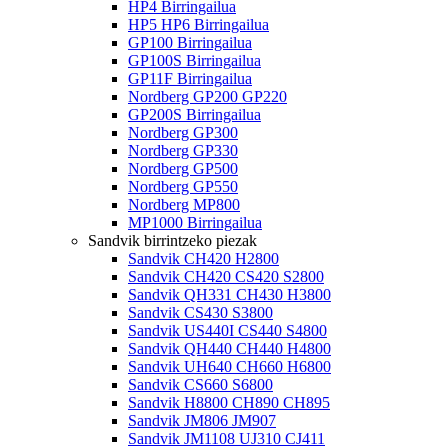
HP4 Birringailua
HP5 HP6 Birringailua
GP100 Birringailua
GP100S Birringailua
GP11F Birringailua
Nordberg GP200 GP220
GP200S Birringailua
Nordberg GP300
Nordberg GP330
Nordberg GP500
Nordberg GP550
Nordberg MP800
MP1000 Birringailua
Sandvik birrintzeko piezak
Sandvik CH420 H2800
Sandvik CH420 CS420 S2800
Sandvik QH331 CH430 H3800
Sandvik CS430 S3800
Sandvik US440I CS440 S4800
Sandvik QH440 CH440 H4800
Sandvik UH640 CH660 H6800
Sandvik CS660 S6800
Sandvik H8800 CH890 CH895
Sandvik JM806 JM907
Sandvik JM1108 UJ310 CJ411