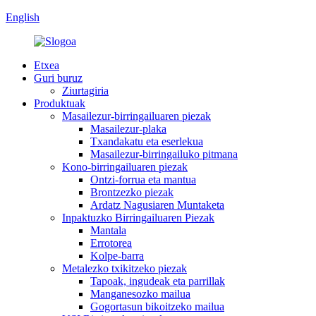
English
Etxea
Guri buruz
Ziurtagiria
Produktuak
Masailezur-birringailuaren piezak
Masailezur-plaka
Txandakatu eta eserlekua
Masailezur-birringailuko pitmana
Kono-birringailuaren piezak
Ontzi-forrua eta mantua
Brontzezko piezak
Ardatz Nagusiaren Muntaketa
Inpaktuzko Birringailuaren Piezak
Mantala
Errotorea
Kolpe-barra
Metalezko txikitzeko piezak
Tapoak, ingudeak eta parrillak
Manganesozko mailua
Gogortasun bikoitzeko mailua