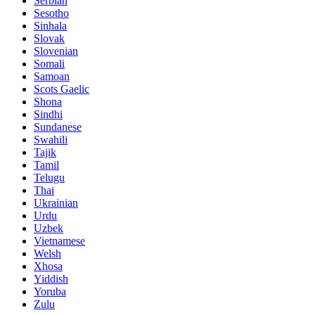
Serbian
Sesotho
Sinhala
Slovak
Slovenian
Somali
Samoan
Scots Gaelic
Shona
Sindhi
Sundanese
Swahili
Tajik
Tamil
Telugu
Thai
Ukrainian
Urdu
Uzbek
Vietnamese
Welsh
Xhosa
Yiddish
Yoruba
Zulu