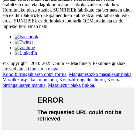
erabiltzen dira, eta dagokion makina-fabrikatzailearenak dira.
Hornitutako pieza guztiak SUNRISEk fabrikatu eta bermatzen ditu,
eta ez ditu Jatorrizko Ekipamenduen Fabrikatzaileak fabrikatu edo
erosi. SUNRISEk ez du inolako loturarik OEMarekin eta ez du
inpresio hori eman nahi.
© Copyright - 2010-2025 : Sunrise Machinery Eskubide guztiak
erreserbatuta.
Gunearen mapa
Kono-birringailuaren ontzi-forrua
,
Manganesozko masailezur-plaka
,
Masailezur-plaka kulunkaria
,
Kono-birringailu ahurra
,
Kono-
birringailuaren mantua
,
Masailezur-plaka finkoa
,