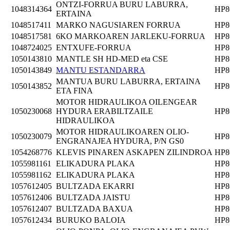
ONTZI-FORRUA BURU LABURRA,
1048314364
HP8
ERTAINA
1048517411
MARKO NAGUSIAREN FORRUA
HP8
1048517581
6KO MARKOAREN JARLEKU-FORRUA
HP8
1048724025
ENTXUFE-FORRUA
HP8
1050143810
MANTLE SH HD-MED eta CSE
HP8
1050143849
MANTU ESTANDARRA
HP8
MANTUA BURU LABURRA, ERTAINA
1050143852
HP8
ETA FINA
MOTOR HIDRAULIKOA OILENGEAR
1050230068
HYDURA ERABILTZAILE
HP8
HIDRAULIKOA
MOTOR HIDRAULIKOAREN OLIO-
1050230079
HP8
ENGRANAJEA HYDURA, P/N GS0
1054268776
KLEVIS PINAREN ASKAPEN ZILINDROA
HP8
1055981161
ELIKADURA PLAKA
HP8
1055981162
ELIKADURA PLAKA
HP8
1057612405
BULTZADA EKARRI
HP8
1057612406
BULTZADA JAISTU
HP8
1057612407
BULTZADA BAXUA
HP8
1057612434
BURUKO BALOIA
HP8